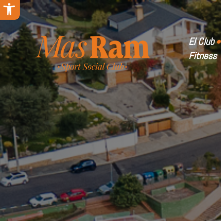
Abrir barra de herramientas
El Club
Fitness
Instala
Cuotas 
Galería