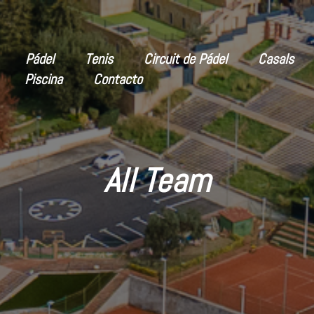
Pádel
Tenis
Circuit de Pádel
Casals
Piscina
Contacto
ciones
del club
All Team