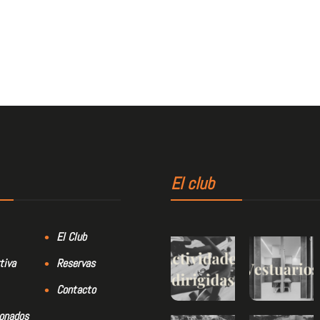
El club
El Club
tiva
Reservas
Contacto
bonados