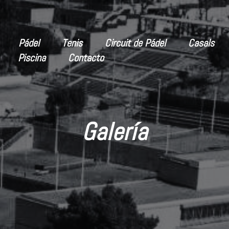
Pádel
Tenis
Circuit de Pádel
Casals
Piscina
Contacto
ciones
del club
Galería