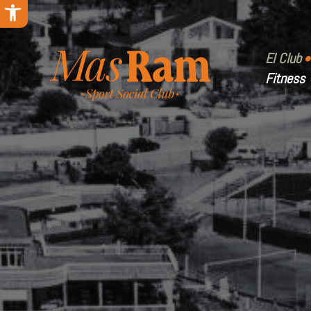
Abrir barra de herramientas
El Club
Fitness
Instala
Cuotas 
Galería