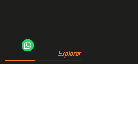
Explorar
Inicio
El Club
Área deportiva
Reservas
Blog
Contacto