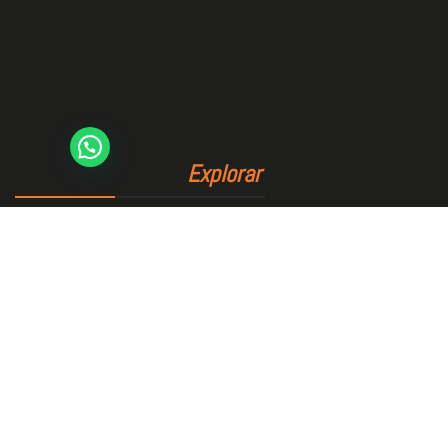
Explorar
Inicio
El Club
Área deportiva
Reservas
Blog
Contacto