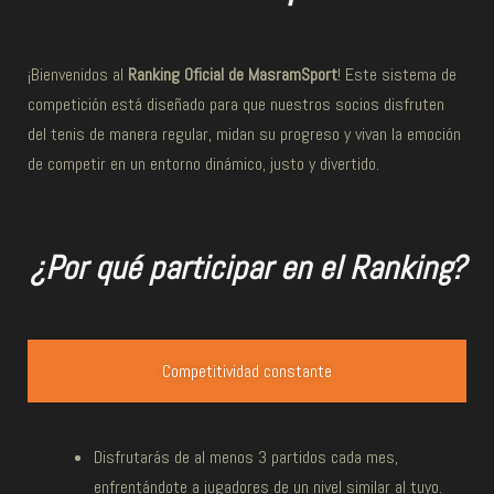
¡Bienvenidos al
Ranking Oficial de MasramSport
! Este sistema de
competición está diseñado para que nuestros socios disfruten
del tenis de manera regular, midan su progreso y vivan la emoción
de competir en un entorno dinámico, justo y divertido.
¿Por qué participar en el Ranking?
Competitividad constante
Disfrutarás de al menos 3 partidos cada mes,
enfrentándote a jugadores de un nivel similar al tuyo.