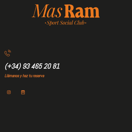
(+34) 93 465 20 81
Llámanos y haz tu reserva