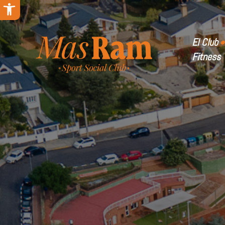
Abrir barra de herramientas
El Club
Fitness
Instala
Cuotas 
Galería